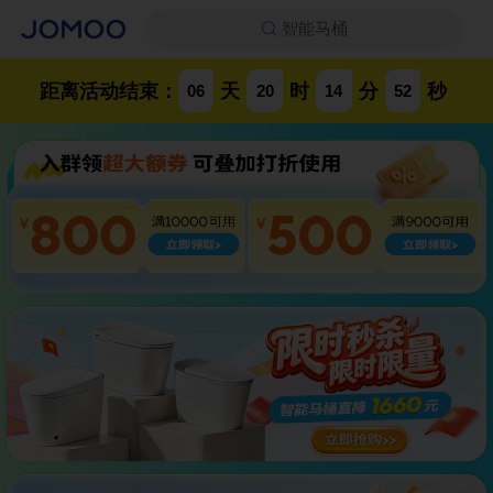
智能马桶
距离活动结束：
天
时
分
秒
06
20
14
51